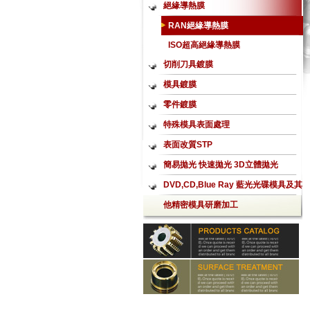
絕緣導熱膜
RAN絕緣導熱膜
ISO超高絕緣導熱膜
切削刀具鍍膜
模具鍍膜
零件鍍膜
特殊模具表面處理
表面改質STP
簡易拋光 快速拋光 3D立體拋光
Aerolap噴射式拋光加工
DVD,CD,Blue Ray 藍光光碟模具及其
他精密模具研磨加工