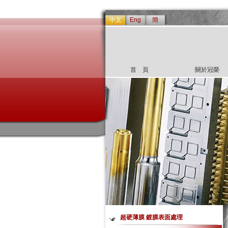
中文
Eng
簡
首 頁
關於冠榮
超硬薄膜 鍍膜表面處理