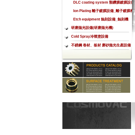
積鍍膜設備
DLC coating system 類鑽膜鍍膜設備
_類鑽膜鍍膜機
Ion Plating 離子鍍膜設備_離子鍍膜機
Etch equipment 蝕刻設備_蝕刻機
研磨拋光設備(研磨拋光機)
Cold Spray冷噴塗設備
不銹鋼 卷材、板材 磨砂拋光生產設備