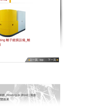
lating 離子鍍膜設備_離
機
上一頁
top
下一頁
| 旭創
,
Hosting in ithost | 旭創
佳瀏覽效果