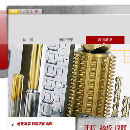
中文
Eng
簡
首 頁
關於冠榮
表面處理
超硬薄膜 鍍膜表面處理
牙板_絲板 鍍膜