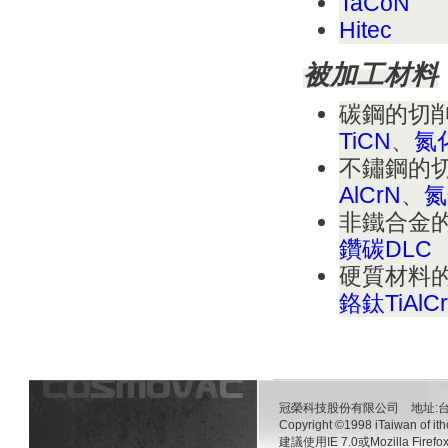
TaCoN
Hitec
被加工材料
碳鋼的切
TiCN
、
氮
不鏽鋼的
AlCrN
、
氮
非鐵合金
鑽碳
DLC
硬質材料
鉻鈦
TiAlC
冠榮科技股份有限公司 地址:台南
Copyright ©1998 iTaiwan of ith
建議使用IE 7.0或Mozilla 