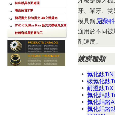
牙板是搓牙機
特殊模具表面處理
牙、單牙、雙牙
表面改質STP
簡易拋光 快速拋光 3D立體拋光
模具鋼,
冠榮科
Aerolap噴射式拋光加工
DVD,CD,Blue Ray 藍光光碟模具及其
適用於不同被
他精密模具研磨加工
削速度。
鍍膜種類
氮化鈦
TiN
碳氮化鈦
T
耐溫鈦
TiX
氮化鋁鈦
T
氮化鋁鉻
A
氮化鋁鉻